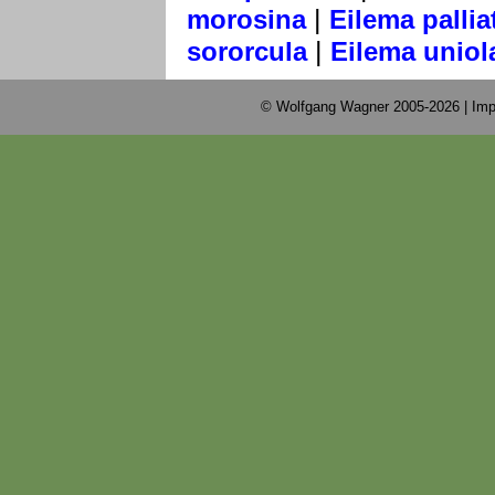
|
morosina
Eilema pallia
|
sororcula
Eilema uniol
© Wolfgang Wagner 2005-2026 |
Imp