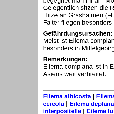
begegnet man ihr am Mor
Gelegentlich sitzen die 
Hitze an Grashalmen (Flu
Falter fliegen besonders
Gefährdungsursachen:
Meist ist Eilema complan
besonders in Mittelgebir
Bemerkungen:
Eilema complana ist in 
Asiens weit verbreitet.
|
Eilema albicosta
Eilem
|
cereola
Eilema deplana
|
interpositella
Eilema lu