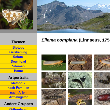
Eilema complana
(Linnaeus, 1758
Themen
Biotope
Gefährdung
Schutz
Download
Sitemap
Home
Artportraits
Methodik
nach Familien
nach Arten
Artnavigator
Andere Gruppen
Orthoptera /