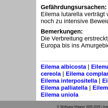
Gefährdungsursachen:
Eilema lutarella verträg
noch zu intensive Bewei
Bemerkungen:
Die Verbreitung erstreck
Europa bis ins Amurgebi
|
Eilema albicosta
Eilem
|
cereola
Eilema compla
|
Eilema interpositella
Ei
|
Eilema palliatella
Eile
Eilema uniola
© Wolfgang Wagner 2005-2026 |
Imp