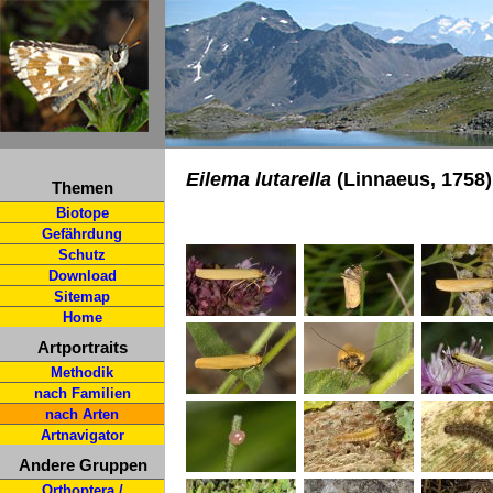
Eilema lutarella
(Linnaeus, 1758)
Themen
Biotope
Gefährdung
Schutz
Download
Sitemap
Home
Artportraits
Methodik
nach Familien
nach Arten
Artnavigator
Andere Gruppen
Orthoptera /