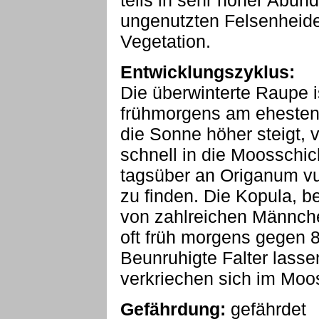
teils in sehr hoher Abun
ungenutzten Felsenheide
Vegetation.
Entwicklungszyklus:
Die überwinterte Raupe 
frühmorgens am ehesten 
die Sonne höher steigt, v
schnell in die Moosschich
tagsüber an Origanum vu
zu finden. Die Kopula, 
von zahlreichen Männch
oft früh morgens gegen 8 
Beunruhigte Falter lassen
verkriechen sich im Moo
Gefährdung:
gefährdet