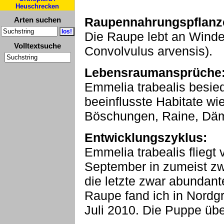
Heuschrecken
Raupennahrungspflanz
Arten suchen
Die Raupe lebt an Winde
Volltextsuche
Convolvulus arvensis).
Lebensraumansprüche
Emmelia trabealis besied
beeinflusste Habitate w
Böschungen, Raine, Däm
Entwicklungszyklus:
Emmelia trabealis fliegt 
September in zumeist zw
die letzte zwar abundanter
Raupe fand ich in Nordg
Juli 2010. Die Puppe übe