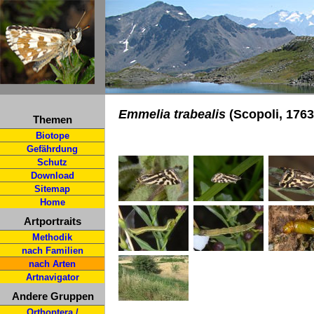
Emmelia trabealis
(Scopoli, 176
Themen
Biotope
Gefährdung
Schutz
Download
Sitemap
Home
Artportraits
Methodik
nach Familien
nach Arten
Artnavigator
Andere Gruppen
Orthoptera /