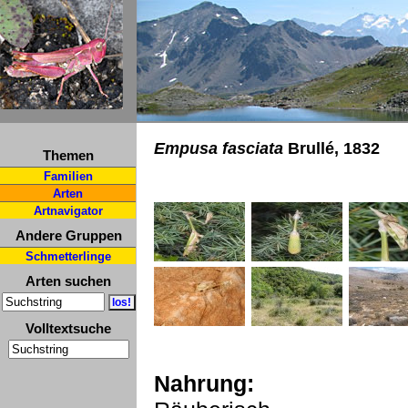
Empusa fasciata
Brullé, 1832
Themen
Familien
Arten
Artnavigator
Andere Gruppen
Schmetterlinge
Arten suchen
Volltextsuche
Nahrung: