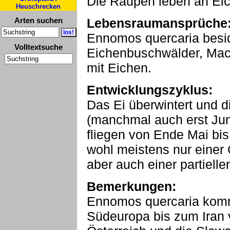
Die Raupen leben an Ei
Heuschrecken
Arten suchen
Lebensraumansprüche
Ennomos quercaria besi
Volltextsuche
Eichenbuschwälder, Mac
mit Eichen.
Entwicklungszyklus:
Das Ei überwintert und 
(manchmal auch erst Jun
fliegen von Ende Mai bis
wohl meistens nur einer 
aber auch einer partiell
Bemerkungen:
Ennomos quercaria kom
Südeuropa bis zum Iran v