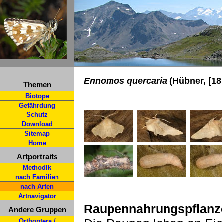
Ennomos quercaria
(Hübner, [18
Themen
Biotope
Gefährdung
Schutz
Download
Sitemap
Home
Artportraits
Methodik
nach Familien
nach Arten
Artnavigator
Raupennahrungspflanz
Andere Gruppen
Orthoptera /