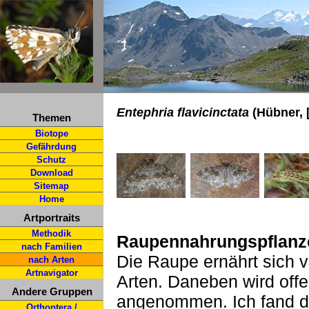
Entephria flavicinctata
(Hübner, 
Themen
Biotope
Gefährdung
Schutz
Download
Sitemap
Home
Artportraits
Methodik
Raupennahrungspflanz
nach Familien
Die Raupe ernährt sich 
nach Arten
Artnavigator
Arten. Daneben wird of
Andere Gruppen
angenommen. Ich fand di
Orthoptera /