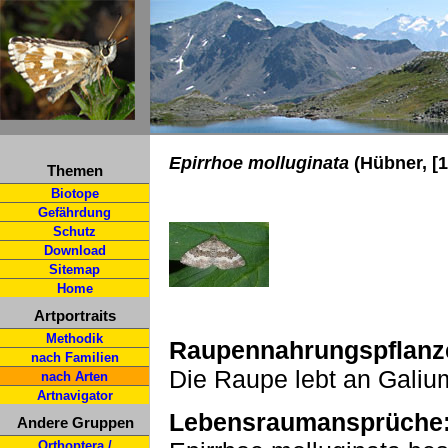
Epirrhoe molluginata
(Hübner, [1
Themen
Biotope
Gefährdung
Schutz
Download
Sitemap
Home
Artportraits
Methodik
Raupennahrungspflanz
nach Familien
Die Raupe lebt an Galiu
nach Arten
Artnavigator
Lebensraumansprüche
Andere Gruppen
Orthoptera /