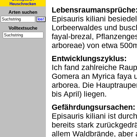
Heuschrecken
Lebensraumansprüche
Arten suchen
Episauris kiliani besiede
Lorbeerwaldes und busc
Volltextsuche
fayal-brezal, Pflanzenge
arboreae) von etwa 500m
Entwicklungszyklus:
Ich fand zahlreiche Rau
Gomera an Myrica faya u
arborea. Die Hauptraupen
bis April) liegen.
Gefährdungsursachen:
Episauris kiliani ist dur
bereits stark zurückgedr
allem Waldbrände, aber 