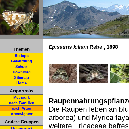
Episauris kiliani
Rebel, 1898
Themen
Biotope
Gefährdung
Schutz
Download
Sitemap
Home
Artportraits
Methodik
Raupennahrungspflanz
nach Familien
Die Raupen leben an blü
nach Arten
Artnavigator
arborea) und Myrica fay
Andere Gruppen
weitere Ericaceae befre
Orthoptera /