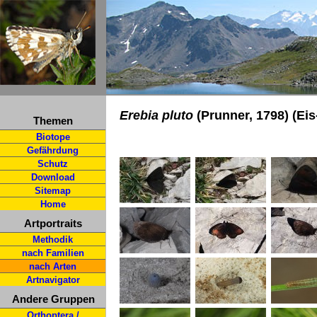
Erebia pluto
(Prunner, 1798) (Eis
Themen
Biotope
Gefährdung
Schutz
Download
Sitemap
Home
Artportraits
Methodik
nach Familien
nach Arten
Artnavigator
Andere Gruppen
Orthoptera /