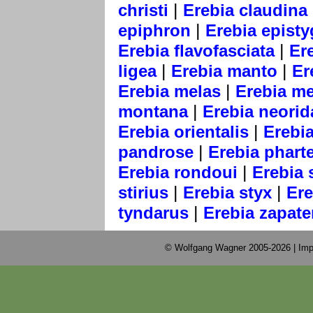
|
christi
Erebia claudina
|
epiphron
Erebia epist
|
Erebia flavofasciata
Er
|
|
ligea
Erebia manto
Er
|
Erebia melas
Erebia m
|
montana
Erebia neorid
|
Erebia orientalis
Erebi
|
pandrose
Erebia phart
|
Erebia rondoui
Erebia 
|
|
stirius
Erebia styx
Ere
|
tyndarus
Erebia zapate
© Wolfgang Wagner 2005-2026 |
Imp