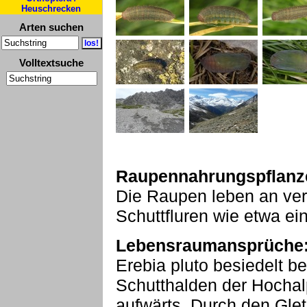
Heuschrecken
Arten suchen
Volltextsuche
Raupennahrungspflanz
Die Raupen leben an ve
Schuttfluren wie etwa ei
Lebensraumansprüche
Erebia pluto besiedelt 
Schutthalden der Hocha
aufwärts. Durch den Glet