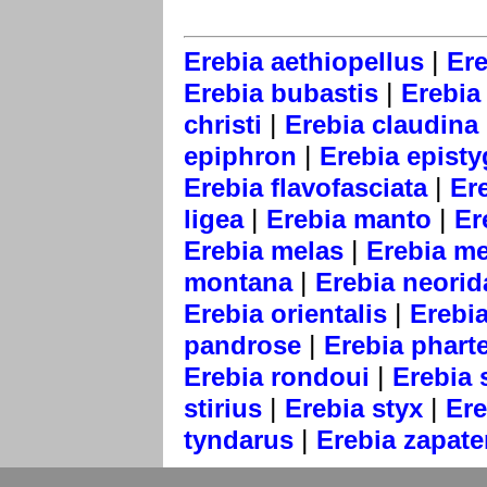
|
Erebia aethiopellus
Ere
|
Erebia bubastis
Erebia 
|
christi
Erebia claudina
|
epiphron
Erebia epist
|
Erebia flavofasciata
Er
|
|
ligea
Erebia manto
Er
|
Erebia melas
Erebia m
|
montana
Erebia neorid
|
Erebia orientalis
Erebi
|
pandrose
Erebia phart
|
Erebia rondoui
Erebia 
|
|
stirius
Erebia styx
Ere
|
tyndarus
Erebia zapate