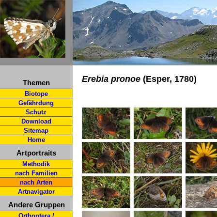
Erebia pronoe
(Esper, 1780)
Themen
Biotope
Gefährdung
Schutz
Download
Sitemap
Home
Artportraits
Methodik
nach Familien
nach Arten
Artnavigator
Andere Gruppen
Orthoptera /