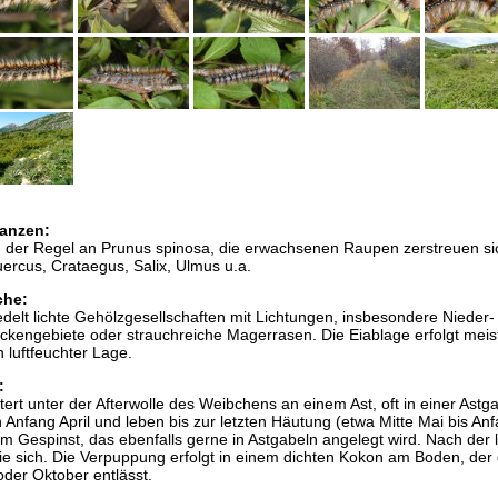
anzen:
in der Regel an Prunus spinosa, die erwachsenen Raupen zerstreuen si
ercus, Crataegus, Salix, Ulmus u.a.
che:
edelt lichte Gehölzgesellschaften mit Lichtungen, insbesondere Nieder-
ckengebiete oder strauchreiche Magerrasen. Die Eiablage erfolgt meis
luftfeuchter Lage.
:
ert unter der Afterwolle des Weibchens an einem Ast, oft in einer Astga
Anfang April und leben bis zur letzten Häutung (etwa Mitte Mai bis An
nem Gespinst, das ebenfalls gerne in Astgabeln angelegt wird. Nach der 
ie sich. Die Verpuppung erfolgt in einem dichten Kokon am Boden, der
der Oktober entlässt.