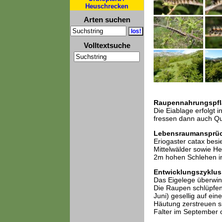
Heuschrecken
Arten suchen
Volltextsuche
Raupennahrungspfl
Die Eiablage erfolgt 
fressen dann auch Qu
Lebensraumansprü
Eriogaster catax besi
Mittelwälder sowie He
2m hohen Schlehen in 
Entwicklungszyklus
Das Eigelege überwint
Die Raupen schlüpfen 
Juni) gesellig auf ei
Häutung zerstreuen s
Falter im September o