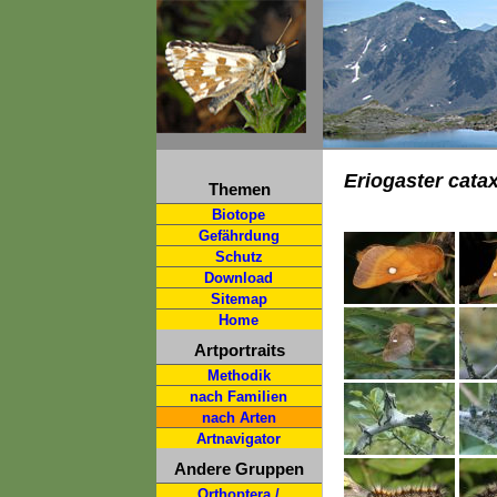
Eriogaster cata
Themen
Biotope
Gefährdung
Schutz
Download
Sitemap
Home
Artportraits
Methodik
nach Familien
nach Arten
Artnavigator
Andere Gruppen
Orthoptera /