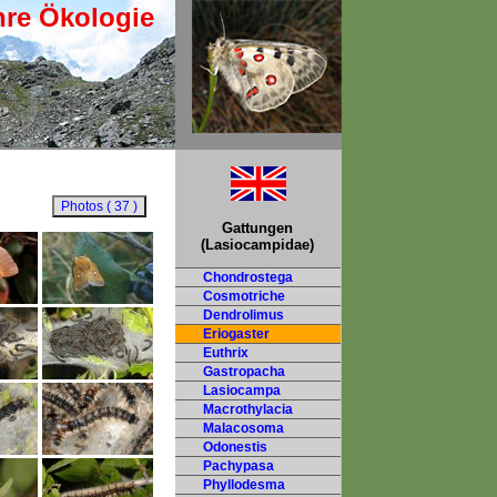
hre Ökologie
Gattungen
(Lasiocampidae)
Chondrostega
Cosmotriche
Dendrolimus
Eriogaster
Euthrix
Gastropacha
Lasiocampa
Macrothylacia
Malacosoma
Odonestis
Pachypasa
Phyllodesma