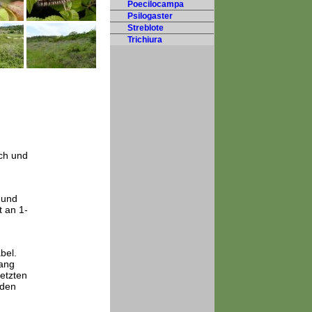
Poecilocampa
Psilogaster
Streblote
Trichiura
ch und
 und
t an 1-
bel.
fang
letzten
 den