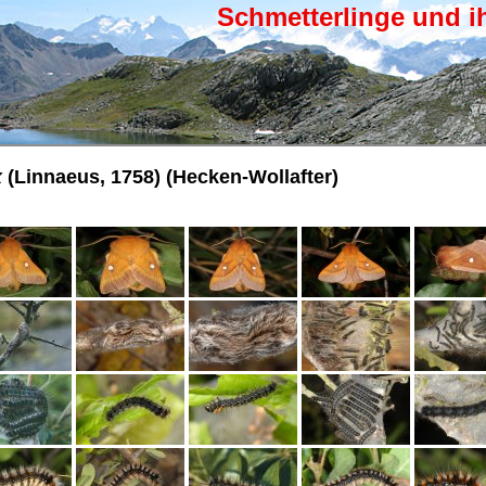
Schmetterlinge und i
x
(Linnaeus, 1758) (Hecken-Wollafter)