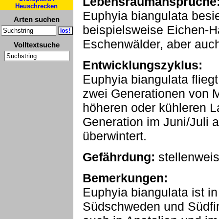
Lebensraumansprüche
Heuschrecken
Euphyia biangulata besie
Arten suchen
beispielsweise Eichen-H
Eschenwälder, aber auc
Volltextsuche
Entwicklungszyklus:
Euphyia biangulata flieg
zwei Generationen von M
höheren oder kühleren La
Generation im Juni/Juli 
überwintert.
Gefährdung:
stellenwei
Bemerkungen:
Euphyia biangulata ist i
Südschweden und Südfin