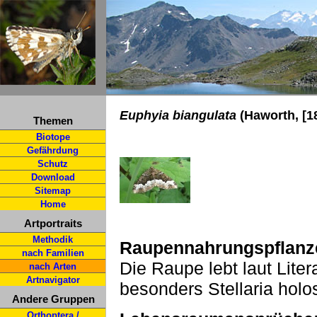
Euphyia biangulata
(Haworth, [1
Themen
Biotope
Gefährdung
Schutz
Download
Sitemap
Home
Artportraits
Methodik
Raupennahrungspflanz
nach Familien
Die Raupe lebt laut Liter
nach Arten
Artnavigator
besonders Stellaria holo
Andere Gruppen
Orthoptera /