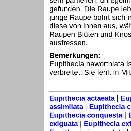
sehr partiellen, unregel
gefunden. Die Raupe lebt
junge Raupe bohrt sich i
diese von innen aus, w
Raupen Blüten und Kno
ausfressen.
Bemerkungen:
Eupithecia haworthiata i
verbreitet. Sie fehlt in 
|
Eupithecia actaeata
Eu
|
assimilata
Eupithecia 
|
Eupithecia conquesta
|
exiguata
Eupithecia ext