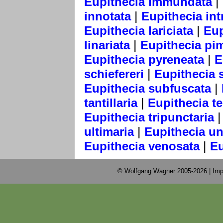
|
Eupithecia immundata
|
innotata
Eupithecia int
|
Eupithecia lariciata
Eup
|
linariata
Eupithecia pim
|
Eupithecia pyreneata
E
|
schiefereri
Eupithecia 
|
Eupithecia subfuscata
|
tantillaria
Eupithecia te
Eupithecia tripunctaria
|
ultimaria
Eupithecia u
|
Eupithecia venosata
Eu
© Wolfgang Wagner 2005-2026 |
Imp