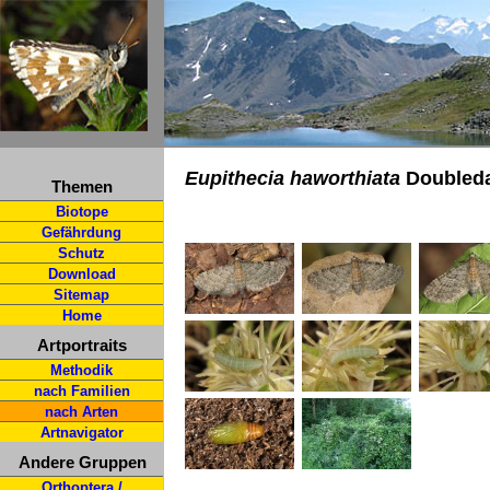
Eupithecia haworthiata
Doubleda
Themen
Biotope
Gefährdung
Schutz
Download
Sitemap
Home
Artportraits
Methodik
nach Familien
nach Arten
Artnavigator
Andere Gruppen
Orthoptera /