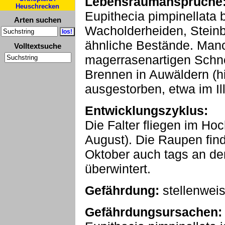
Lebensraumansprüche
Heuschrecken
Eupithecia pimpinellata
Arten suchen
Wacholderheiden, Stein
ähnliche Bestände. Man
Volltextsuche
magerrasenartigen Schne
Brennen in Auwäldern (h
ausgestorben, etwa im Ill
Entwicklungszyklus:
Die Falter fliegen im Ho
August). Die Raupen fin
Oktober auch tags an de
überwintert.
Gefährdung:
stellenwei
Gefährdungsursachen: