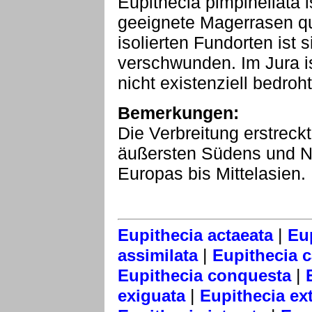
Eupithecia pimpinellata i
geeignete Magerrasen qu
isolierten Fundorten ist 
verschwunden. Im Jura i
nicht existenziell bedroht
Bemerkungen:
Die Verbreitung erstrec
äußersten Südens und No
Europas bis Mittelasien.
|
Eupithecia actaeata
Eu
|
assimilata
Eupithecia 
|
Eupithecia conquesta
|
exiguata
Eupithecia ext