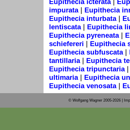
|
Eupithecia icterata
Eup
|
impurata
Eupithecia in
|
Eupithecia inturbata
Eu
|
lentiscata
Eupithecia li
|
Eupithecia pyreneata
E
|
schiefereri
Eupithecia 
|
Eupithecia subfuscata
|
tantillaria
Eupithecia te
Eupithecia tripunctaria
|
ultimaria
Eupithecia u
|
Eupithecia venosata
Eu
© Wolfgang Wagner 2005-2026 |
Imp