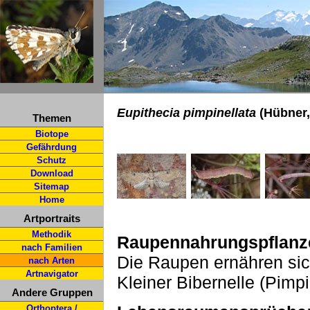
Eupithecia pimpinellata
(Hübner,
Themen
Biotope
Gefährdung
Schutz
Download
Sitemap
Home
Artportraits
Methodik
Raupennahrungspflanz
nach Familien
Die Raupen ernähren sic
nach Arten
Artnavigator
Kleiner Bibernelle (Pimpi
Andere Gruppen
Orthoptera /