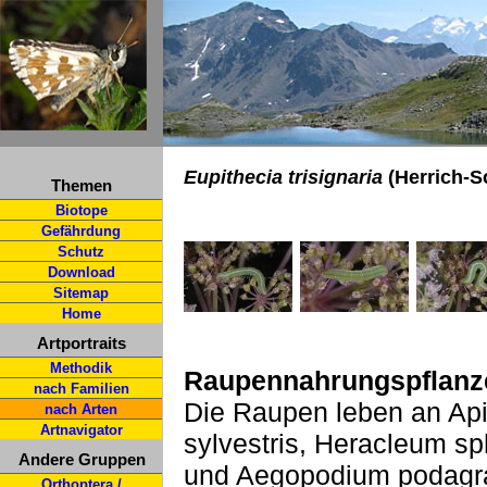
Eupithecia trisignaria
(Herrich-Sc
Themen
Biotope
Gefährdung
Schutz
Download
Sitemap
Home
Artportraits
Methodik
Raupennahrungspflanz
nach Familien
Die Raupen leben an Ap
nach Arten
Artnavigator
sylvestris, Heracleum sp
Andere Gruppen
und Aegopodium podagra
Orthoptera /