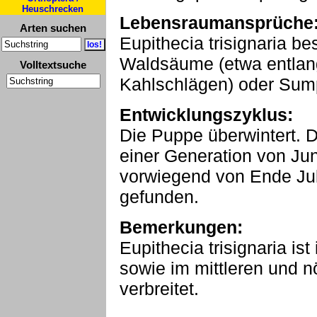
Heuschrecken
Lebensraumansprüche
Arten suchen
Eupithecia trisignaria be
Waldsäume (etwa entlan
Volltextsuche
Kahlschlägen) oder Sump
Entwicklungszyklus:
Die Puppe überwintert. Di
einer Generation von Jun
vorwiegend von Ende Jul
gefunden.
Bemerkungen:
Eupithecia trisignaria is
sowie im mittleren und nö
verbreitet.