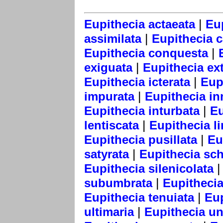
|
Eupithecia actaeata
Eu
|
assimilata
Eupithecia 
|
Eupithecia conquesta
|
exiguata
Eupithecia ext
|
Eupithecia icterata
Eup
|
impurata
Eupithecia in
|
Eupithecia inturbata
Eu
|
lentiscata
Eupithecia li
|
Eupithecia pusillata
Eu
|
satyrata
Eupithecia sch
Eupithecia silenicolata
|
subumbrata
Eupithecia 
|
Eupithecia tenuiata
Eup
|
ultimaria
Eupithecia u