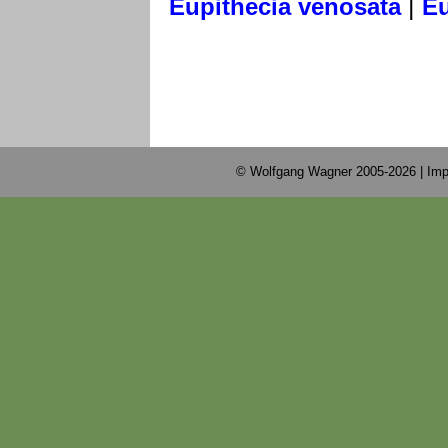
|
Eupithecia venosata
Eu
© Wolfgang Wagner 2005-2026 |
Imp