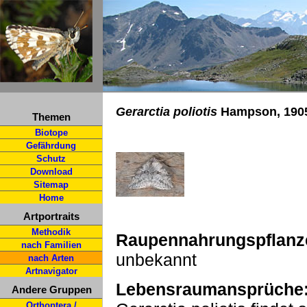
Gerarctia poliotis
Hampson, 190
Themen
Biotope
Gefährdung
Schutz
Download
Sitemap
Home
Artportraits
Methodik
Raupennahrungspflanz
nach Familien
unbekannt
nach Arten
Artnavigator
Lebensraumansprüche
Andere Gruppen
Orthoptera /