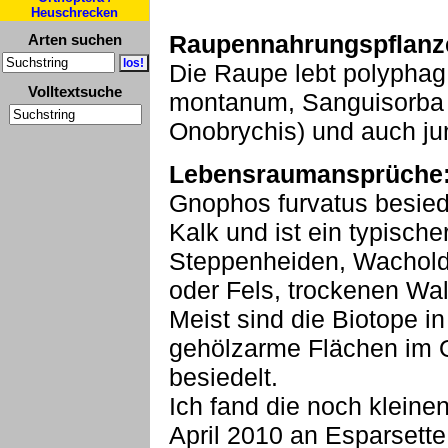
Heuschrecken
Raupennahrungspflanz
Arten suchen
Die Raupe lebt polyphag
Volltextsuche
montanum, Sanguisorba 
Onobrychis) und auch ju
Lebensraumansprüche
Gnophos furvatus besied
Kalk und ist ein typisch
Steppenheiden, Wachold
oder Fels, trockenen Wa
Meist sind die Biotope i
gehölzarme Flächen im 
besiedelt.
Ich fand die noch klein
April 2010 an Esparsett