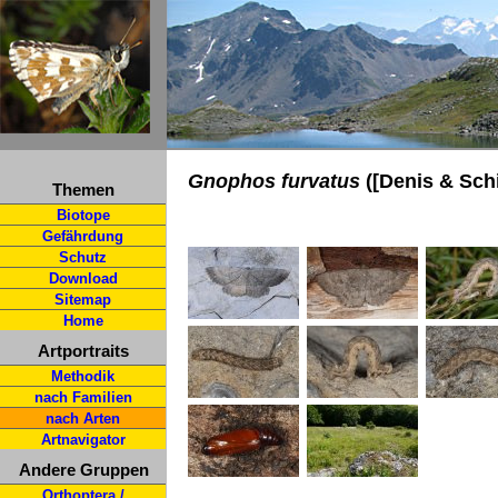
Gnophos furvatus
([Denis & Schi
Themen
Biotope
Gefährdung
Schutz
Download
Sitemap
Home
Artportraits
Methodik
nach Familien
nach Arten
Artnavigator
Andere Gruppen
Orthoptera /