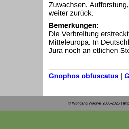
Zuwachsen, Aufforstung,
weiter zurück.
Bemerkungen:
Die Verbreitung erstreck
Mitteleuropa. In Deutsc
Jura noch an etlichen Ste
|
Gnophos obfuscatus
G
© Wolfgang Wagner 2005-2026 |
Imp