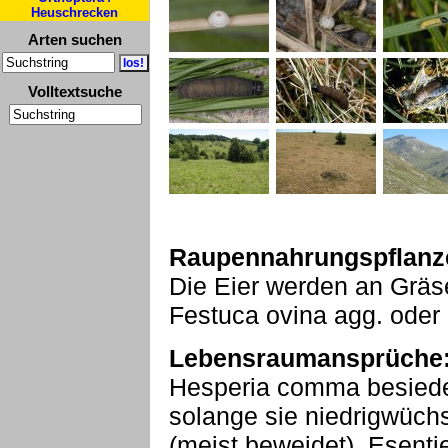
Heuschrecken
Arten suchen
Volltextsuche
Raupennahrungspflanz
Die Eier werden an Gräse
Festuca ovina agg. oder 
Lebensraumansprüche
Hesperia comma besiedel
solange sie niedrigwüchs
(meist beweidet). Esenti