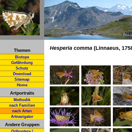
Hesperia comma
(Linnaeus, 175
Themen
Biotope
Gefährdung
Schutz
Download
Sitemap
Home
Artportraits
Methodik
nach Familien
nach Arten
Artnavigator
Andere Gruppen
Orthoptera /