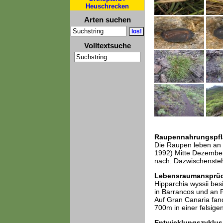
Heuschrecken
Arten suchen
Volltextsuche
Raupennahrungspfl
Die Raupen leben an 
1992) Mitte Dezember
nach. Dazwischensteh
Lebensraumansprü
Hipparchia wyssii be
in Barrancos und an 
Auf Gran Canaria fand
700m in einer felsige
Entwicklungszyklus