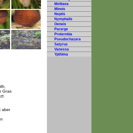
Melitaea
Minois
Neptis
Nymphalis
Oeneis
Pararge
Proterebia
Pseudochazara
Satyrus
Vanessa
Ypthima
th,
n Gras
zt.
t aber
in