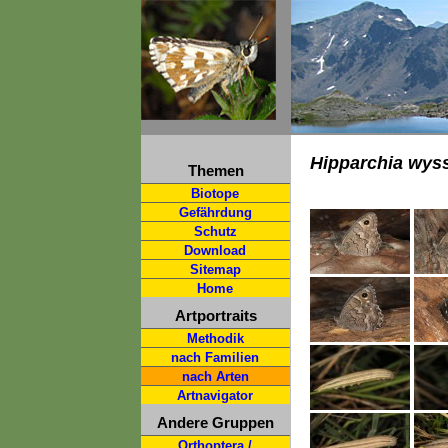
Hipparchia wyss
Themen
Biotope
Gefährdung
Schutz
Download
Sitemap
Home
Artportraits
Methodik
nach Familien
nach Arten
Artnavigator
Andere Gruppen
Orthoptera /