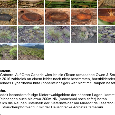
anzen:
Gräsern. Auf Gran Canaria wies ich sie (Taxon tamadabae Owen & Smi
 2016 zahlreich an einem leider noch nicht bestimmten, horstbildende
endes Hyparrhenia hirta (höherwüchsiger) war nicht mit Raupen beset
che:
siedelt besonders felsige Kiefernwaldgebiete der höheren Lagen, komm
Felshängen auch bis etwa 200m NN (manchmal noch tiefer) herab.
 ich die Raupen unterhalb der Kiefernwälder am Mirador de Tasartico 
n Straucheuphorbienflur mit der Heuschrecke Acrostira tamarani.
: