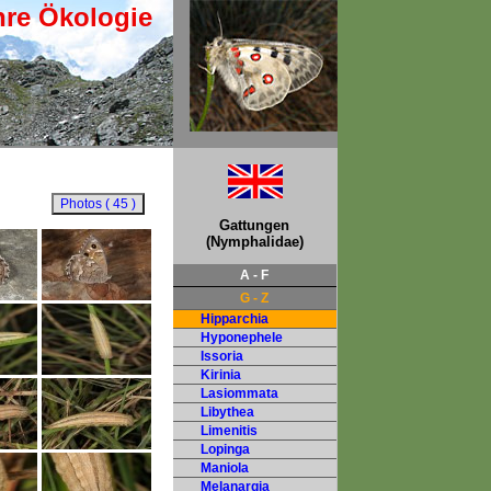
hre Ökologie
Gattungen
(Nymphalidae)
A - F
G - Z
Hipparchia
Hyponephele
Issoria
Kirinia
Lasiommata
Libythea
Limenitis
Lopinga
Maniola
Melanargia