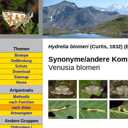
Hydrelia blomeri
(Curtis, 1832) 
Themen
Biotope
Synonyme/andere Komb
Gefährdung
Venusia blomeri
Schutz
Download
Sitemap
Home
Artportraits
Methodik
nach Familien
nach Arten
Artnavigator
Andere Gruppen
Orthoptera /