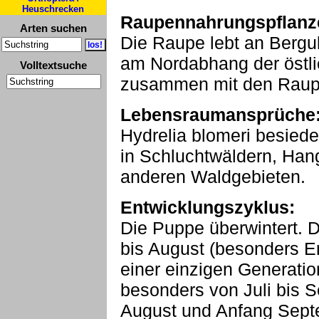
Heuschrecken
Raupennahrungspflanz
Arten suchen
Die Raupe lebt an Bergul
am Nordabhang der östl
Volltextsuche
zusammen mit den Raupe
Lebensraumansprüche
Hydrelia blomeri besiedel
in Schluchtwäldern, Han
anderen Waldgebieten.
Entwicklungszyklus:
Die Puppe überwintert. D
bis August (besonders En
einer einzigen Generati
besonders von Juli bis
August und Anfang Septe