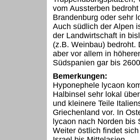
vom Aussterben bedroht 
Brandenburg oder sehr l
Auch südlich der Alpen i
der Landwirtschaft in bi
(z.B. Weinbau) bedroht. 
aber vor allem in höhere
Südspanien gar bis 2600m
Bemerkungen:
Hyponephele lycaon kom
Halbinsel sehr lokal übe
und kleinere Teile Italie
Griechenland vor. In Os
lycaon nach Norden bis 
Weiter östlich findet sic
Israel bis Mittelasien.