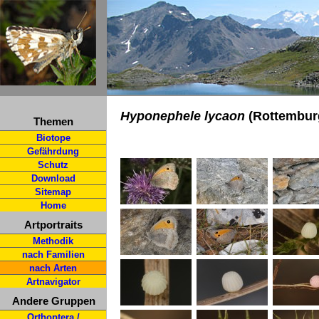
Hyponephele lycaon
(Rottemburg
Themen
Biotope
Gefährdung
Schutz
Download
Sitemap
Home
Artportraits
Methodik
nach Familien
nach Arten
Artnavigator
Andere Gruppen
Orthoptera /