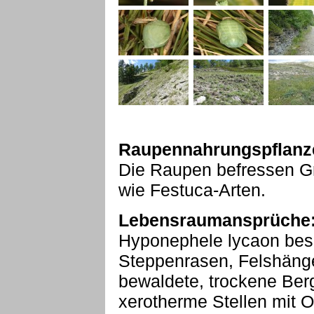
Raupennahrungspflanz
Die Raupen befressen Gr
wie Festuca-Arten.
Lebensraumansprüche
Hyponephele lycaon bes
Steppenrasen, Felshänge
bewaldete, trockene Ber
xerotherme Stellen mit O