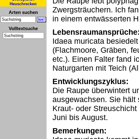
Die Raupe lebt polyphag
Heuschrecken
Zwergsträuchern. Ich fa
Arten suchen
in einem entwässerten H
Volltextsuche
Lebensraumansprüche
Idaea muricata besiedelt
(Flachmoore, Gräben, f
etc.). Einen Falter fand
Naturgarten mit Teich (Al
Entwicklungszyklus:
Die Raupe überwintert un
ausgewachsen. Sie hält 
Kraut- oder Streuschicht 
Juni bis August.
Bemerkungen: