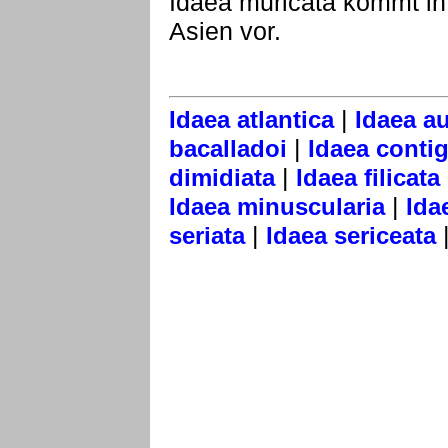
Idaea muricata kommt i
Asien vor.
|
Idaea atlantica
Idaea au
|
bacalladoi
Idaea contig
|
dimidiata
Idaea filicata
|
Idaea minuscularia
Ida
|
seriata
Idaea sericeata