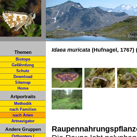
Idaea muricata
(Hufnagel, 1767) 
Themen
Biotope
Gefährdung
Schutz
Download
Sitemap
Home
Artportraits
Methodik
nach Familien
nach Arten
Artnavigator
Raupennahrungspflanz
Andere Gruppen
Orthoptera /