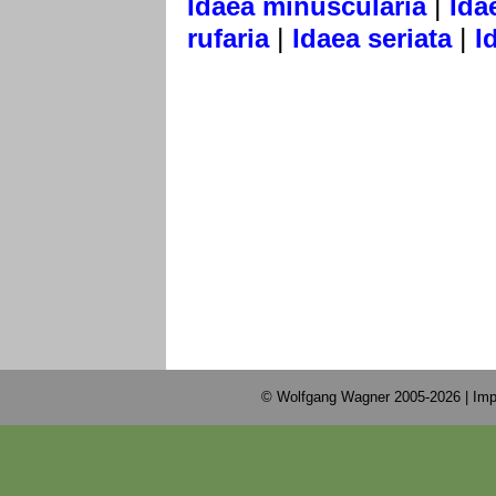
|
Idaea minuscularia
Ida
|
|
rufaria
Idaea seriata
I
© Wolfgang Wagner 2005-2026 |
Imp