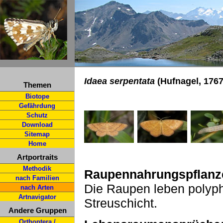
Idaea serpentata
(Hufnagel, 1767
Themen
Biotope
Gefährdung
Schutz
Download
Sitemap
Home
Artportraits
Methodik
Raupennahrungspflanz
nach Familien
Die Raupen leben polyph
nach Arten
Artnavigator
Streuschicht.
Andere Gruppen
Orthoptera /