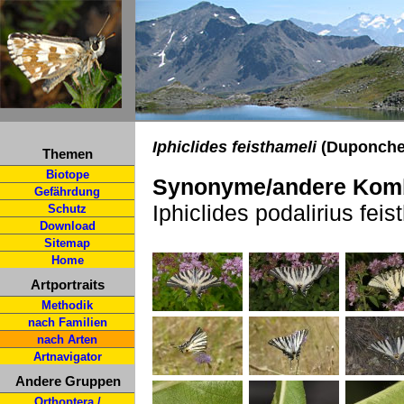
Iphiclides feisthameli
(Duponchel
Themen
Biotope
Synonyme/andere Komb
Gefährdung
Iphiclides podalirius feis
Schutz
Download
Sitemap
Home
Artportraits
Methodik
nach Familien
nach Arten
Artnavigator
Andere Gruppen
Orthoptera /