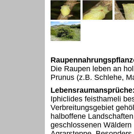
Raupennahrungspflanz
Die Raupen leben an ho
Prunus (z.B. Schlehe, Ma
Lebensraumansprüche
Iphiclides feisthameli be
Verbreitungsgebiet gehö
halboffene Landschaften a
geschlossenen Wäldern 
Agrarsteppe. Besonders h