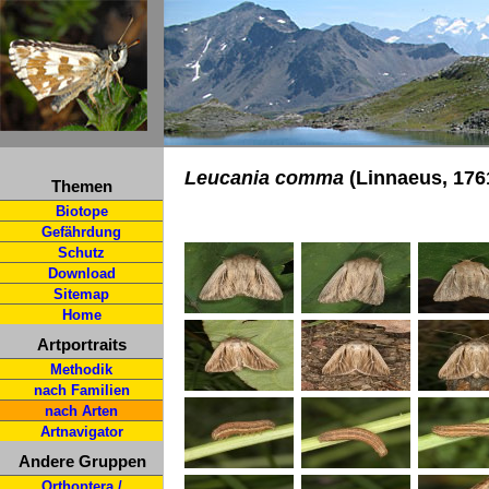
Leucania comma
(Linnaeus, 176
Themen
Biotope
Gefährdung
Schutz
Download
Sitemap
Home
Artportraits
Methodik
nach Familien
nach Arten
Artnavigator
Andere Gruppen
Orthoptera /