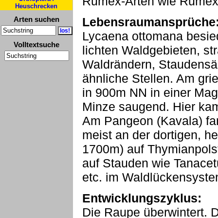
Rumex-Arten wie Rumex 
Heuschrecken
Arten suchen
Lebensraumansprüche
Lycaena ottomana besied
Volltextsuche
lichten Waldgebieten, s
Waldrändern, Staudensä
ähnliche Stellen. Am gri
in 900m NN in einer Mag
Minze saugend. Hier kam
Am Pangeon (Kavala) fan
meist an der dortigen, h
1700m) auf Thymianpols
auf Stauden wie Tanace
etc. im Waldlückensyst
Entwicklungszyklus:
Die Raupe überwintert. Die