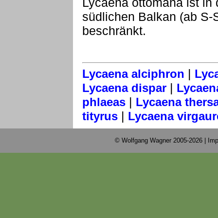
Lycaena ottomana ist in 
südlichen Balkan (ab S-S
beschränkt.
|
Lycaena alciphron
Lyc
|
Lycaena dispar
Lycaena
|
phlaeas
Lycaena ther
|
tityrus
Lycaena virgaur
© Wolfgang Wagner 2005-2026 |
Imp