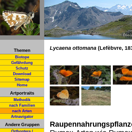
Lycaena ottomana
(Lefèbvre, 18
Themen
Biotope
Gefährdung
Schutz
Download
Sitemap
Home
Artportraits
Methodik
nach Familien
nach Arten
Artnavigator
Raupennahrungspflanz
Andere Gruppen
Orthoptera /