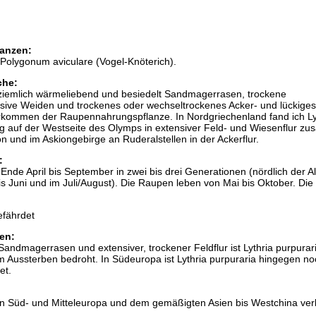
anzen:
Polygonum aviculare (Vogel-Knöterich).
che:
t ziemlich wärmeliebend und besiedelt Sandmagerrasen, trockene
sive Weiden und trockenes oder wechseltrockenes Acker- und lückiges
kommen der Raupennahrungspflanze. In Nordgriechenland fand ich Ly
ig auf der Westseite des Olymps in extensiver Feld- und Wiesenflur 
 und im Askiongebirge an Ruderalstellen in der Ackerflur.
:
 Ende April bis September in zwei bis drei Generationen (nördlich der A
is Juni und im Juli/August). Die Raupen leben von Mai bis Oktober. Di
efährdet
en:
ndmagerrasen und extensiver, trockener Feldflur ist Lythria purpurar
m Aussterben bedroht. In Südeuropa ist Lythria purpuraria hingegen no
et.
t in Süd- und Mitteleuropa und dem gemäßigten Asien bis Westchina verb