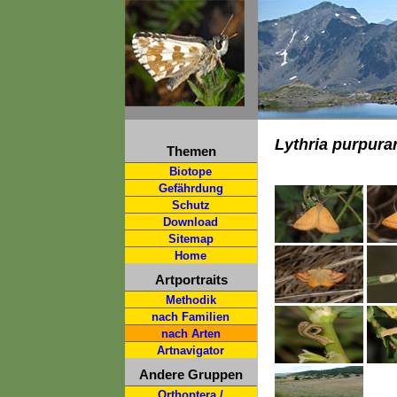
Lythria purpurar
Themen
Biotope
Gefährdung
Schutz
Download
Sitemap
Home
Artportraits
Methodik
nach Familien
nach Arten
Artnavigator
Andere Gruppen
Orthoptera /