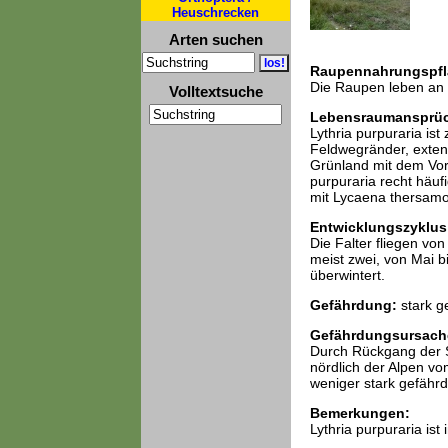
Heuschrecken
Arten suchen
Raupennahrungspfl
Die Raupen leben an 
Volltextsuche
Lebensraumansprü
Lythria purpuraria is
Feldwegränder, exten
Grünland mit dem Vor
purpuraria recht häuf
mit Lycaena thersamon
Entwicklungszyklus
Die Falter fliegen von
meist zwei, von Mai b
überwintert.
Gefährdung:
stark g
Gefährdungsursach
Durch Rückgang der Sa
nördlich der Alpen vo
weniger stark gefährd
Bemerkungen:
Lythria purpuraria is