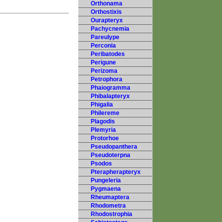
Orthonama
Orthostixis
Ourapteryx
Pachycnemia
Pareulype
Perconia
Peribatodes
Perigune
Perizoma
Petrophora
Phaiogramma
Phibalapteryx
Phigalia
Philereme
Plagodis
Plemyria
Protorhoe
Pseudopanthera
Pseudoterpna
Psodos
Pterapherapteryx
Pungeleria
Pygmaena
Rheumaptera
Rhodometra
Rhodostrophia