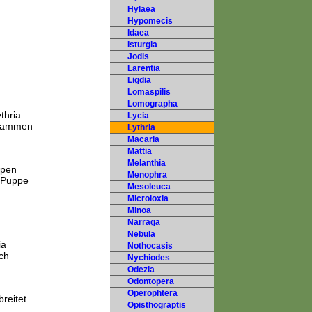
Hylaea
Hypomecis
Idaea
Isturgia
Jodis
Larentia
Ligdia
Lomaspilis
Lomographa
thria
Lycia
zusammen
Lythria
Macaria
Mattia
Melanthia
lpen
Menophra
e Puppe
Mesoleuca
Microloxia
Minoa
Narraga
Nebula
ia
Nothocasis
ch
Nychiodes
Odezia
Odontopera
Operophtera
reitet.
Opisthograptis