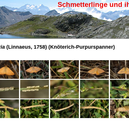
Schmetterlinge und i
ia
(Linnaeus, 1758) (Knöterich-Purpurspanner)