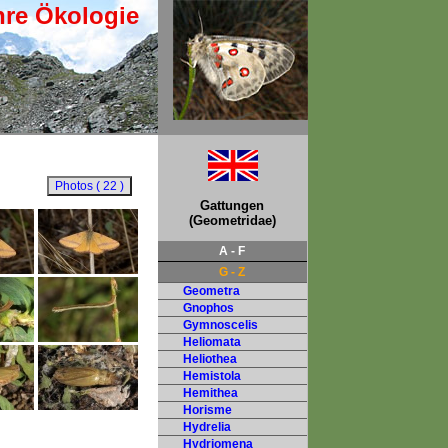
hre Ökologie
Gattungen
(Geometridae)
A - F
G - Z
Geometra
Gnophos
Gymnoscelis
Heliomata
Heliothea
Hemistola
Hemithea
Horisme
Hydrelia
Hydriomena