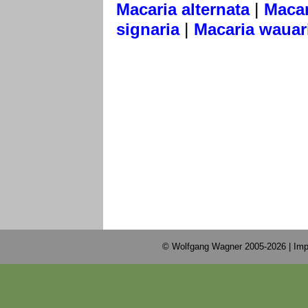
|
Macaria alternata
Macar
|
signaria
Macaria wauar
© Wolfgang Wagner 2005-2026 |
Imp