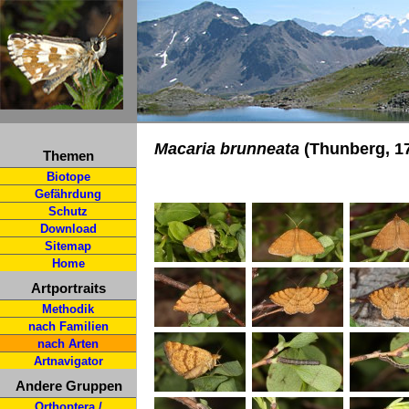
Macaria brunneata
(Thunberg, 1
Themen
Biotope
Gefährdung
Schutz
Download
Sitemap
Home
Artportraits
Methodik
nach Familien
nach Arten
Artnavigator
Andere Gruppen
Orthoptera /