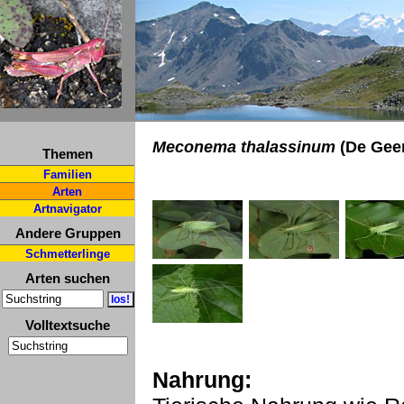
Meconema thalassinum
(De Geer
Themen
Familien
Arten
Artnavigator
Andere Gruppen
Schmetterlinge
Arten suchen
Volltextsuche
Nahrung: