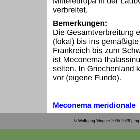
Mitteleuropa in der Laubw
verbreitet.
Bemerkungen:
Die Gesamtverbreitung e
(lokal) bis ins gemäßig
Frankreich bis zum Sch
ist Meconema thalassinum
selten. In Griechenland
vor (eigene Funde).
Meconema meridionale
© Wolfgang Wagner 2005-2026 |
Imp