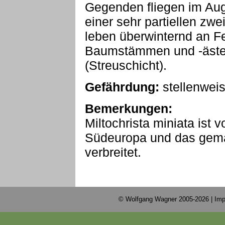
Gegenden fliegen im Au
einer sehr partiellen zw
leben überwinternd an F
Baumstämmen und -äste
(Streuschicht).
Gefährdung:
stellenwei
Bemerkungen:
Miltochrista miniata ist 
Südeuropa und das gemäß
verbreitet.
© Wolfgang Wagner 2005-2026 |
Imp