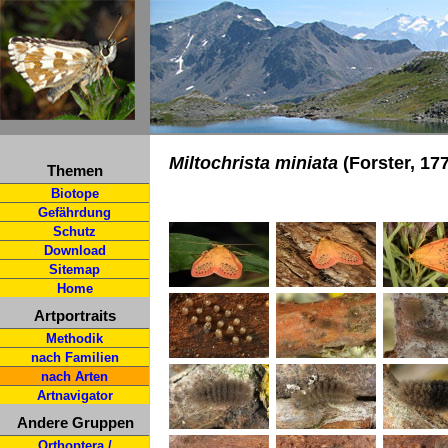
Miltochrista miniata
(Forster, 17
Themen
Biotope
Gefährdung
Schutz
Download
Sitemap
Home
Artportraits
Methodik
nach Familien
nach Arten
Artnavigator
Andere Gruppen
Orthoptera /