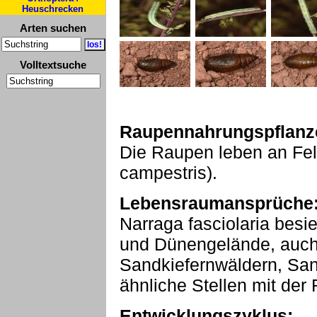
Heuschrecken
Arten suchen
Volltextsuche
Raupennahrungspflanz
Die Raupen leben an Fel
campestris).
Lebensraumansprüche
Narraga fasciolaria bes
und Dünengelände, auch 
Sandkiefernwäldern, Sa
ähnliche Stellen mit de
Entwicklungszyklus: