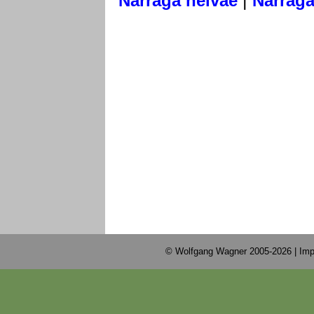
|
Narraga nelvae
Narraga
© Wolfgang Wagner 2005-2026 |
Imp