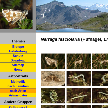
Narraga fasciolaria
(Hufnagel, 17
Themen
Biotope
Gefährdung
Schutz
Download
Sitemap
Home
Artportraits
Methodik
nach Familien
nach Arten
Artnavigator
Andere Gruppen
Orthoptera /