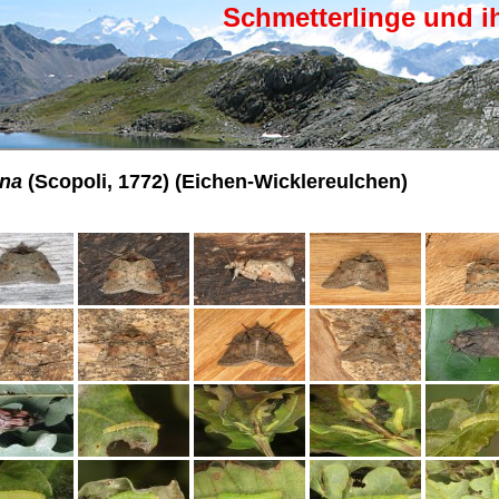
Schmetterlinge und i
ana
(Scopoli, 1772) (Eichen-Wicklereulchen)