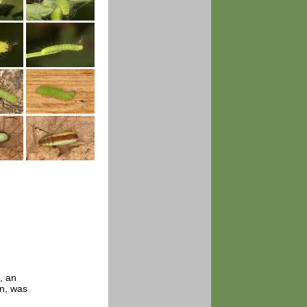
, an
n, was