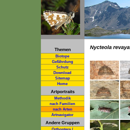
Nycteola revay
Themen
Biotope
Gefährdung
Schutz
Download
Sitemap
Home
Artportraits
Methodik
nach Familien
nach Arten
Artnavigator
Andere Gruppen
Orthoptera /