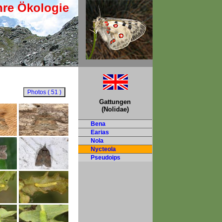
hre Ökologie
Gattungen
(Nolidae)
Bena
Earias
Nola
Nycteola
Pseudoips