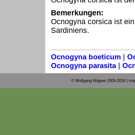
Bemerkungen:
Ocnogyna corsica ist ei
Sardiniens.
|
Ocnogyna boeticum
Oc
|
Ocnogyna parasita
Ocn
© Wolfgang Wagner 2005-2026 |
Imp