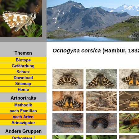
Ocnogyna corsica
(Rambur, 183
Themen
Biotope
Gefährdung
Schutz
Download
Sitemap
Home
Artportraits
Methodik
nach Familien
nach Arten
Artnavigator
Andere Gruppen
Orthoptera /