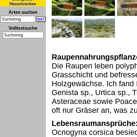
Heuschrecken
Arten suchen
Volltextsuche
Raupennahrungspflanz
Die Raupen leben polyph
Grasschicht und befress
Holzgewächse. Ich fand 
Genista sp., Urtica sp., 
Asteraceae sowie Poaceae
oft nur Gräser an, was zu
Lebensraumansprüche
Ocnogyna corsica besied