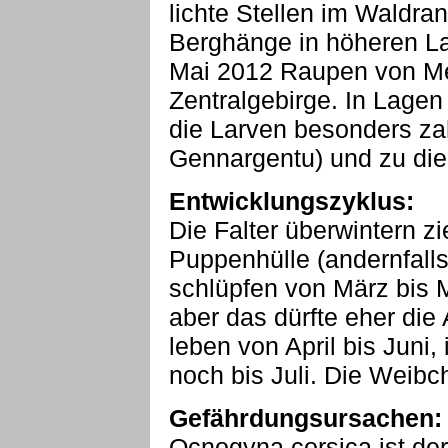
lichte Stellen im Waldra
Berghänge in höheren La
Mai 2012 Raupen von M
Zentralgebirge. In Lage
die Larven besonders zah
Gennargentu) und zu dies
Entwicklungszyklus:
Die Falter überwintern zi
Puppenhülle (andernfalls
schlüpfen von März bis Ma
aber das dürfte eher di
leben von April bis Juni
noch bis Juli. Die Weibc
Gefährdungsursachen:
Ocnogyna corsica ist derz