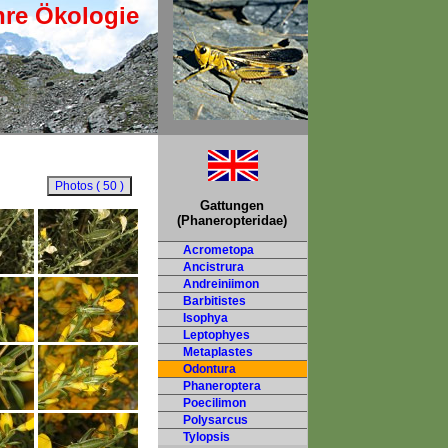
hre Ökologie
Gattungen
(Phaneropteridae)
Acrometopa
Ancistrura
Andreiniimon
Barbitistes
Isophya
Leptophyes
Metaplastes
Odontura
Phaneroptera
Poecilimon
Polysarcus
Tylopsis