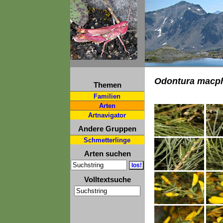
Odontura macp
Themen
Familien
Arten
Artnavigator
Andere Gruppen
Schmetterlinge
Arten suchen
Volltextsuche