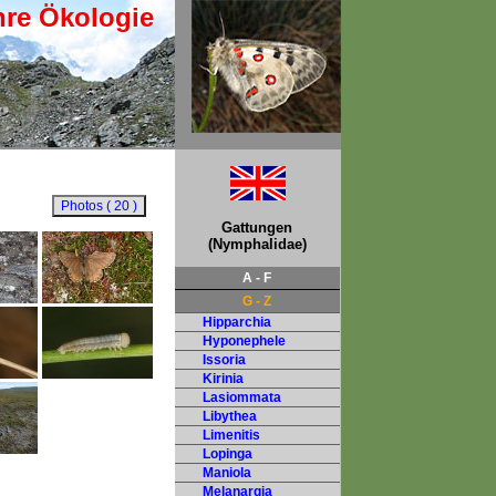
hre Ökologie
Gattungen
(Nymphalidae)
A - F
G - Z
Hipparchia
Hyponephele
Issoria
Kirinia
Lasiommata
Libythea
Limenitis
Lopinga
Maniola
Melanargia