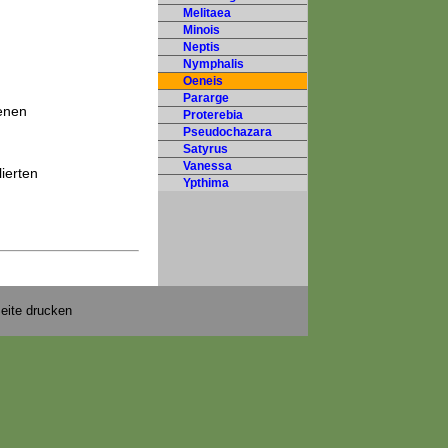
Melitaea
Minois
Neptis
Nymphalis
Oeneis
Pararge
kenen
Proterebia
Pseudochazara
Satyrus
Vanessa
lierten
Ypthima
eite drucken