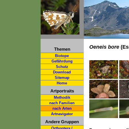
Oeneis bore
(Esp
Themen
Biotope
Gefährdung
Schutz
Download
Sitemap
Home
Artportraits
Methodik
nach Familien
nach Arten
Artnavigator
Andere Gruppen
Orthoptera /