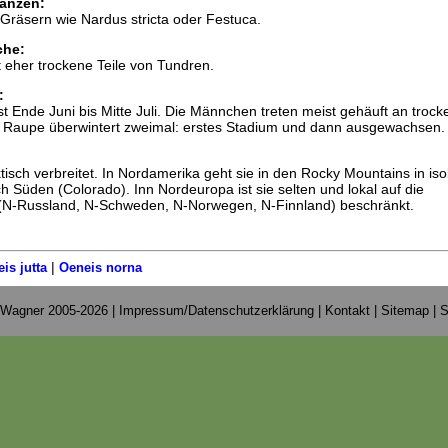
anzen:
Gräsern wie Nardus stricta oder Festuca.
che:
 eher trockene Teile von Tundren.
:
ist Ende Juni bis Mitte Juli. Die Männchen treten meist gehäuft an troc
 Raupe überwintert zweimal: erstes Stadium und dann ausgewachsen.
tisch verbreitet. In Nordamerika geht sie in den Rocky Mountains in iso
h Süden (Colorado). Inn Nordeuropa ist sie selten und lokal auf die
 (N-Russland, N-Schweden, N-Norwegen, N-Finnland) beschränkt.
|
is jutta
Oeneis norna
 Wagner 2005-2026 |
Impressum/Datenschutzerklärung
|
Kontakt
|
Sitemap
|
S