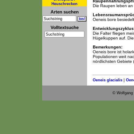
Raupennahrungspfl
Heuschrecken
Die Raupen leben an 
Arten suchen
Lebensraumansprü
Oeneis bore besiedelt
Volltextsuche
Entwicklungszyklus
Die Falter fliegen me
Hügelkuppen auf. Die
Bemerkungen:
Oeneis bore ist holark
Populationen weit nac
nördlichsten Gebiete
|
Oeneis glacialis
Oene
© Wolfgang