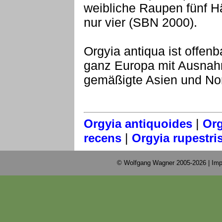
weibliche Raupen fünf 
nur vier (SBN 2000).
Orgyia antiqua ist offenba
ganz Europa mit Ausnah
gemäßigte Asien und No
|
Orgyia antiquoides
Org
|
recens
Orgyia rupestri
© Wolfgang Wagner 2005-2026 |
Imp