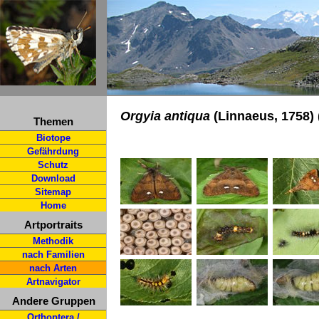
Orgyia antiqua
(Linnaeus, 1758)
Themen
Biotope
Gefährdung
Schutz
Download
Sitemap
Home
Artportraits
Methodik
nach Familien
nach Arten
Artnavigator
Andere Gruppen
Orthoptera /