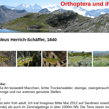
Orthoptera und i
deus
Herrich-Schäffer, 1840
che:
ße Art besiedelt Macchien, lichte Trockenwälder, steinige, zwergstrauc
nige und nur extensiv genutzte Stellen.
:
 sehr früh adult. Ich traf Imagines Mitte Mai 2012 auf Sardinien sowoh
de) als auch im Zentralgebirge in über 1000m NN. Die Tiere sitzen me