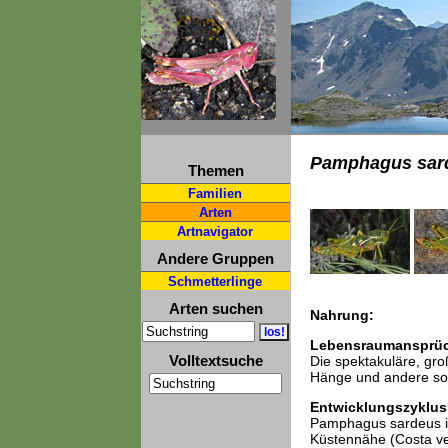
Pamphagus sar
Themen
Familien
Arten
Artnavigator
Andere Gruppen
Schmetterlinge
Arten suchen
Nahrung:
Lebensraumansprü
Volltextsuche
Die spektakuläre, gro
Hänge und andere son
Entwicklungszyklus
Pamphagus sardeus ist
Küstennähe (Costa ver