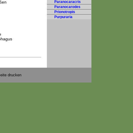
aßen
Paranocaracris
Paranocarodes
Prionotropis
Purpuraria
e
mphagus
eite drucken