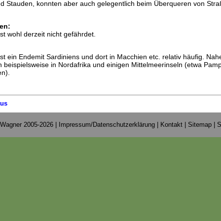
nd Stauden, konnten aber auch gelegentlich beim Überqueren von Str
en:
 wohl derzeit nicht gefährdet.
 ein Endemit Sardiniens und dort in Macchien etc. relativ häufig. Nah
n beispielsweise in Nordafrika und einigen Mittelmeerinseln (etwa Pa
en).
us
 Wagner 2005-2026 |
Impressum/Datenschutzerklärung
|
Kontakt
|
Sitemap
|
S