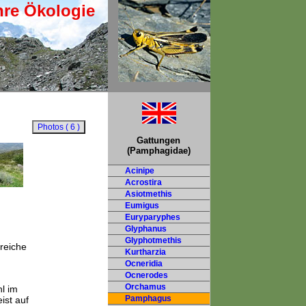
hre Ökologie
Gattungen
(Pamphagidae)
Acinipe
Acrostira
Asiotmethis
Eumigus
Euryparyphes
Glyphanus
Glyphotmethis
hreiche
Kurtharzia
Ocneridia
Ocnerodes
Orchamus
l im
Pamphagus
ist auf