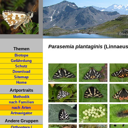
Parasemia plantaginis
(Linnaeus
Themen
Biotope
Gefährdung
Schutz
Download
Sitemap
Home
Artportraits
Methodik
nach Familien
nach Arten
Artnavigator
Andere Gruppen
Orthoptera /