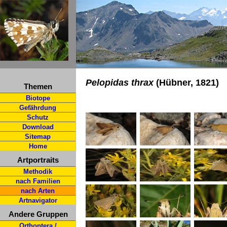
Pelopidas thrax
(Hübner, 1821)
Themen
Biotope
Gefährdung
Schutz
Download
Sitemap
Home
Artportraits
Methodik
nach Familien
nach Arten
Artnavigator
Andere Gruppen
Orthoptera /