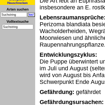
Die Art lebt an Euphrasi
Heuschrecken
insbesondere an E. rost
Arten suchen
Lebensraumansprüche
Volltextsuche
Perizoma blandiata besi
Wacholderheiden, Wegrän
Moorwiesen und ähnliche
Raupennahrungspflanze
Entwicklungszyklus:
Die Puppe überwintert und
im Juli und August (selt
wird von August bis Anf
Schwerpunkt Ende Augus
Gefährdung:
gefährdet
Gefährdungsursachen: