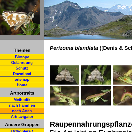
Perizoma blandiata
([Denis & Sch
Themen
Biotope
Gefährdung
Schutz
Download
Sitemap
Home
Artportraits
Methodik
nach Familien
nach Arten
Artnavigator
Raupennahrungspflanz
Andere Gruppen
Orthoptera /