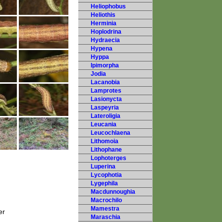
Heliophobus
Heliothis
Herminia
Hoplodrina
Hydraecia
Hypena
Hyppa
Ipimorpha
Jodia
Lacanobia
Lamprotes
Lasionycta
Laspeyria
Lateroligia
Leucania
Leucochlaena
Lithomoia
Lithophane
Lophoterges
Luperina
Lycophotia
Lygephila
Macdunnoughia
Macrochilo
Mamestra
er
Maraschia