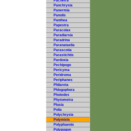
Pachetra
Panchrysia
Panermia
Panolis
Panthea
Papestra
Paracolax
Paradiarsia
Paradrina
Paranataelia
Parascotia
Parastichtis
Pardoxia
Pechipogo
Pericyma
Peridroma
Periphanes
Philareta
Phlogophora
Photedes
Phytometra
Plusia
Polia
Polychrysia
Polymixis
Polyphaenis
Polypogon