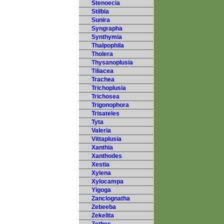
Stenoecia
Stilbia
Sunira
Syngrapha
Synthymia
Thalpophila
Tholera
Thysanoplusia
Tiliacea
Trachea
Trichoplusia
Trichosea
Trigonophora
Trisateles
Tyta
Valeria
Vittaplusia
Xanthia
Xanthodes
Xestia
Xylena
Xylocampa
Yigoga
Zanclognatha
Zebeeba
Zekelita