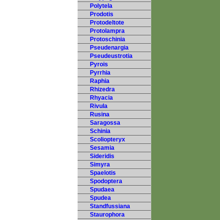
Polytela
Prodotis
Protodeltote
Protolampra
Protoschinia
Pseudenargia
Pseudeustrotia
Pyrois
Pyrrhia
Raphia
Rhizedra
Rhyacia
Rivula
Rusina
Saragossa
Schinia
Scoliopteryx
Sesamia
Sideridis
Simyra
Spaelotis
Spodoptera
Spudaea
Spudea
Standfussiana
Staurophora