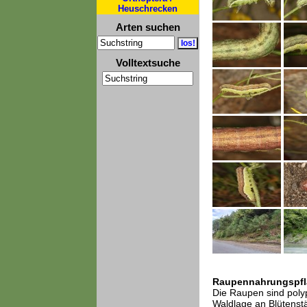
Heuschrecken
Arten suchen
Volltextsuche
Raupennahrungspfl
Die Raupen sind polyp
Waldlage an Blütenstä