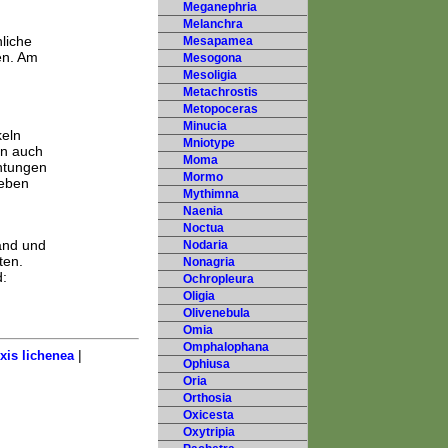
Meganephria
Melanchra
liche
Mesapamea
en. Am
Mesogona
Mesoligia
Metachrostis
Metopoceras
Minucia
keln
Mniotype
ün auch
Moma
htungen
Mormo
leben
Mythimna
Naenia
Noctua
and und
Nodaria
ten.
Nonagria
d:
Ochropleura
Oligia
Olivenebula
Omia
Omphalophana
|
xis lichenea
Ophiusa
Oria
Orthosia
Oxicesta
Oxytripia