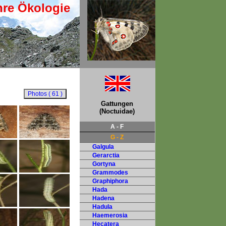
hre Ökologie
Gattungen
(Noctuidae)
A - F
G - Z
Galgula
Gerarctia
Gortyna
Grammodes
Graphiphora
Hada
Hadena
Hadula
Haemerosia
Hecatera