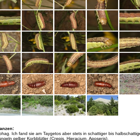
anzen:
hag. Ich fand sie am Taygetos aber stets in schattiger bis halbschattig
ngeln gelber Korbblütler (Crepis, Hieracium, Aposeris).