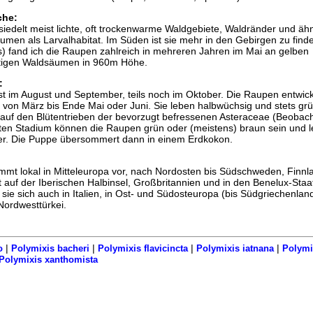
che:
siedelt meist lichte, oft trockenwarme Waldgebiete, Waldränder und ähn
umen als Larvalhabitat. Im Süden ist sie mehr in den Gebirgen zu find
) fand ich die Raupen zahlreich in mehreren Jahren im Mai an gelben
ttigen Waldsäumen in 960m Höhe.
:
ist im August und September, teils noch im Oktober. Die Raupen entwic
 von März bis Ende Mai oder Juni. Sie leben halbwüchsig und stets gr
r auf den Blütentrieben der bevorzugt befressenen Asteraceae (Beobac
zten Stadium können die Raupen grün oder (meistens) braun sein und 
er. Die Puppe übersommert dann in einem Erdkokon.
mmt lokal in Mitteleuropa vor, nach Nordosten bis Südschweden, Finnl
lt auf der Iberischen Halbinsel, Großbritannien und in den Benelux-Staa
 sie sich auch in Italien, in Ost- und Südosteuropa (bis Südgriechenlan
Nordwesttürkei.
|
|
|
|
o
Polymixis bacheri
Polymixis flavicincta
Polymixis iatnana
Polymi
Polymixis xanthomista