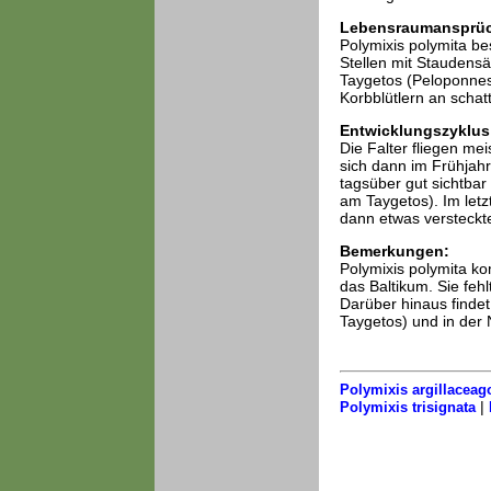
Lebensraumansprü
Polymixis polymita be
Stellen mit Staudensä
Taygetos (Peloponnes
Korbblütlern an scha
Entwicklungszyklus
Die Falter fliegen me
sich dann im Frühjahr
tagsüber gut sichtba
am Taygetos). Im let
dann etwas versteckt
Bemerkungen:
Polymixis polymita ko
das Baltikum. Sie feh
Darüber hinaus findet
Taygetos) und in der 
Polymixis argillaceag
|
Polymixis trisignata