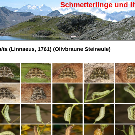
Schmetterlinge und i
ita
(Linnaeus, 1761) (Olivbraune Steineule)