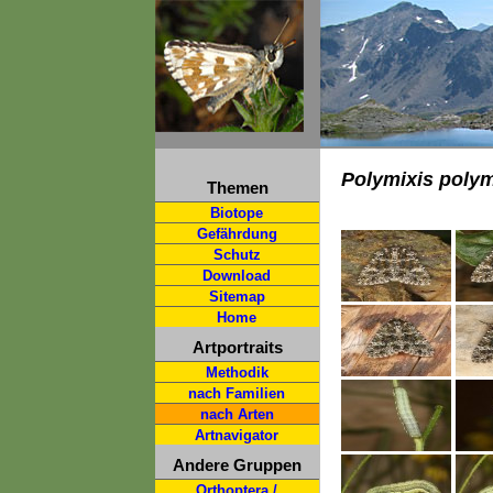
Polymixis polym
Themen
Biotope
Gefährdung
Schutz
Download
Sitemap
Home
Artportraits
Methodik
nach Familien
nach Arten
Artnavigator
Andere Gruppen
Orthoptera /