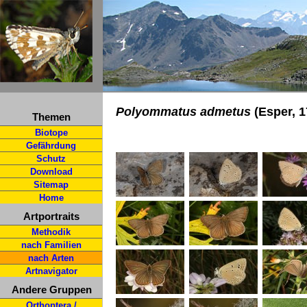
Polyommatus admetus
(Esper, 1
Themen
Biotope
Gefährdung
Schutz
Download
Sitemap
Home
Artportraits
Methodik
nach Familien
nach Arten
Artnavigator
Andere Gruppen
Orthoptera /