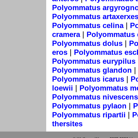
Polyommatus argyrogn
Polyommatus artaxerxe
|
Polyommatus celina
P
|
cramera
Polyommatus
|
Polyommatus dolus
Po
|
eros
Polyommatus esch
Polyommatus eurypilus
Polyommatus glandon
|
Polyommatus icarus
P
|
loewii
Polyommatus mo
Polyommatus nivescens
|
Polyommatus pylaon
P
|
Polyommatus ripartii
P
thersites