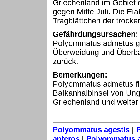
Griechenland im Gebiet 
gegen Mitte Juli. Die Eia
Tragblättchen der trocke
Gefährdungsursachen:
Polyommatus admetus geh
Überweidung und Überba
zurück.
Bemerkungen:
Polyommatus admetus fin
Balkanhalbinsel von Ung
Griechenland und weiter 
|
Polyommatus agestis
|
anteros
Polyommatus a