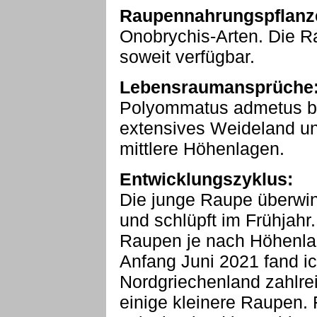
Raupennahrungspflanz
Onobrychis-Arten. Die R
soweit verfügbar.
Lebensraumansprüche
Polyommatus admetus be
extensives Weideland un
mittlere Höhenlagen.
Entwicklungszyklus:
Die junge Raupe überwint
und schlüpft im Frühjah
Raupen je nach Höhenlag
Anfang Juni 2021 fand i
Nordgriechenland zahlr
einige kleinere Raupen. F