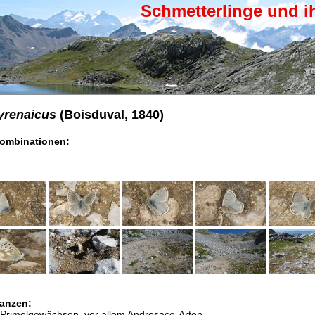
Schmetterlinge und i
yrenaicus
(Boisduval, 1840)
ombinationen:
anzen:
Primelgewächsen, vor allem Androsace-Arten.