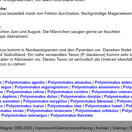
che:
us besiedelt meist von Felsen durchsetze, flachgründige Magerwiesen
:
wischen Juni und August. Die Männchen saugen gerne an feuchten
pe überwintert.
us kommt in Nordwestspanien und den Pyrenäen vor. Daneben findet 
nd Südrußland. Ein nahe verwandtes Taxon (P. dardanus) kommt sehr lo
ber in Kleinasien vor. Dieses Taxon ist vermutlich als Unterart ebenfal
us zu ziehen.
|
|
|
s
Polyommatus agestis
Polyommatus amandus
Polyommatus anter
|
|
|
 argus
Polyommatus argyrognomon
Polyommatus aroaniensis
Poly
|
|
|
us
Polyommatus celina
Polyommatus coridon
Polyommatus cramer
|
|
|
 daphnis
Polyommatus dolus
Polyommatus dorylas
Polyommatus 
|
|
|
s eumedon
Polyommatus eurypilus
Polyommatus fabressei
Polyom
|
|
|
|
us
Polyommatus icarus
Polyommatus idas
Polyommatus loewii
Po
|
|
|
matus nicias
Polyommatus nivescens
Polyommatus orbitulus
Poly
|
|
Polyommatus semiargus
Polyommatus thersites
 Wagner 2005-2026 |
Impressum/Datenschutzerklärung
|
Kontakt
|
Sitemap
|
S