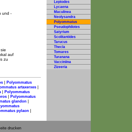
Leptodes
Lycaena
Maculinea
 und -
Neolysandra
Polyommatus
Pseudophilotes
Satyrium
Scolitantides
Tarucus
Thecla
sie
Tomares
kal auf
Turanana
ls zu
Vacciniina
Zizeeria
|
os
Polyommatus
|
ommatus artaxerxes
|
a
Polyommatus
|
eros
Polyommatus
|
matus glandon
lyommatus
|
ommatus pylaon
eite drucken