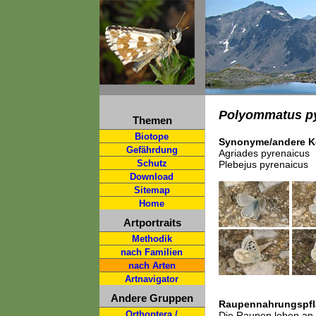
Polyommatus p
Themen
Biotope
Synonyme/andere K
Gefährdung
Agriades pyrenaicus
Schutz
Plebejus pyrenaicus
Download
Sitemap
Home
Artportraits
Methodik
nach Familien
nach Arten
Artnavigator
Andere Gruppen
Raupennahrungspfl
Orthoptera /
Die Raupen leben an 