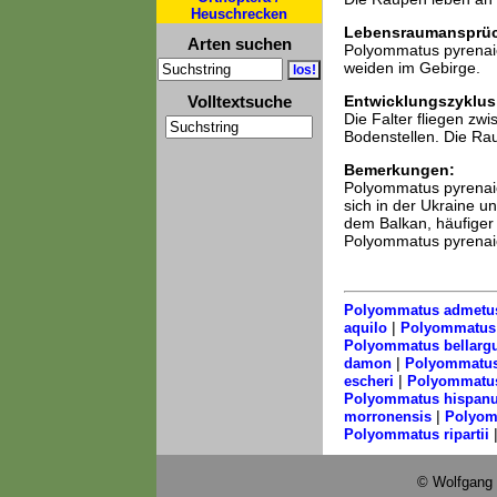
Heuschrecken
Lebensraumansprü
Arten suchen
Polyommatus pyrenaic
weiden im Gebirge.
Volltextsuche
Entwicklungszyklus
Die Falter fliegen z
Bodenstellen. Die Rau
Bemerkungen:
Polyommatus pyrenaic
sich in der Ukraine u
dem Balkan, häufiger a
Polyommatus pyrenaic
Polyommatus admetu
|
aquilo
Polyommatus
Polyommatus bellarg
|
damon
Polyommatus
|
escheri
Polyommatu
Polyommatus hispan
|
morronensis
Polyom
Polyommatus ripartii
© Wolfgang