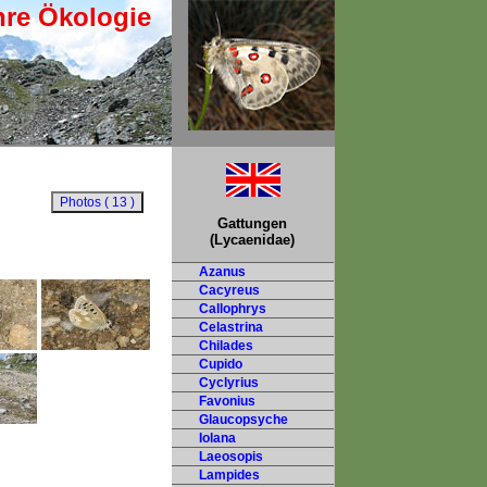
hre Ökologie
Gattungen
(Lycaenidae)
Azanus
Cacyreus
Callophrys
Celastrina
Chilades
Cupido
Cyclyrius
Favonius
Glaucopsyche
Iolana
Laeosopis
Lampides