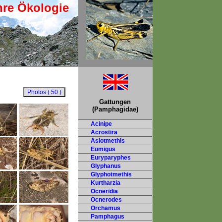
hre Ökologie
Gattungen
(Pamphagidae)
Acinipe
Acrostira
Asiotmethis
Eumigus
Euryparyphes
Glyphanus
Glyphotmethis
Kurtharzia
Ocneridia
Ocnerodes
Orchamus
Pamphagus