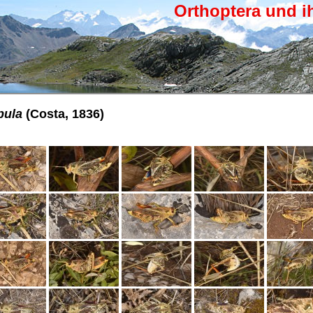
Orthoptera und i
pula
(Costa, 1836)