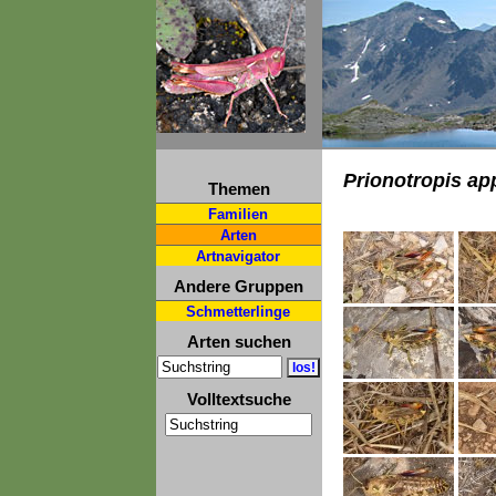
Prionotropis ap
Themen
Familien
Arten
Artnavigator
Andere Gruppen
Schmetterlinge
Arten suchen
Volltextsuche