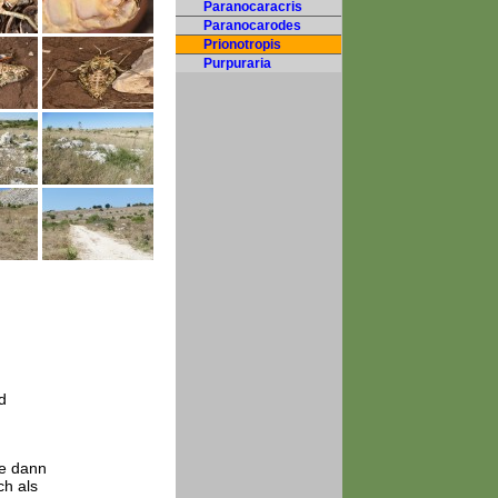
Paranocaracris
Paranocarodes
Prionotropis
Purpuraria
d
ie dann
ch als