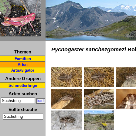
Pycnogaster sanchezgomezi
Bol
Themen
Familien
Arten
Artnavigator
Andere Gruppen
Schmetterlinge
Arten suchen
Volltextsuche