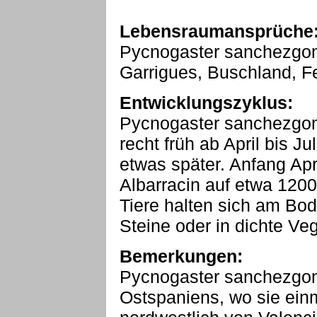
Lebensraumansprüche
Pycnogaster sanchezgom
Garrigues, Buschland, F
Entwicklungszyklus:
Pycnogaster sanchezgome
recht früh ab April bis Ju
etwas später. Anfang Apri
Albarracin auf etwa 120
Tiere halten sich am Bod
Steine oder in dichte Ve
Bemerkungen:
Pycnogaster sanchezgom
Ostspaniens, wo sie einm