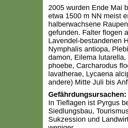
2005 wurden Ende Mai be
etwa 1500 m NN meist 
halberwachsene Raupen
gefunden. Falter flogen 
Lavendel-bestandenen H
Nymphalis antiopa, Pleb
damon, Eilema lutarella,
phoebe, Carcharodus flo
lavatherae, Lycaena alci
andere) Mitte Juli bis A
Gefährdungsursachen:
In Tieflagen ist Pyrgus be
Siedlungsbau, Tourismu
Sukzession und Landwirt
weniger.