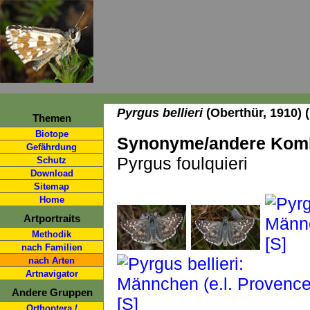
Pyrgus bellieri
(Oberthür, 1910) 
Themen
Biotope
Synonyme/andere Komb
Gefährdung
Pyrgus foulquieri
Schutz
Download
Sitemap
Home
Artportraits
Methodik
nach Familien
nach Arten
Artnavigator
Andere Gruppen
Orthoptera /