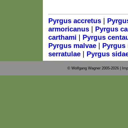
|
Pyrgus accretus
Pyrgu
|
armoricanus
Pyrgus ca
|
carthami
Pyrgus centa
|
Pyrgus malvae
Pyrgus 
|
serratulae
Pyrgus sida
© Wolfgang Wagner 2005-2026 |
Imp