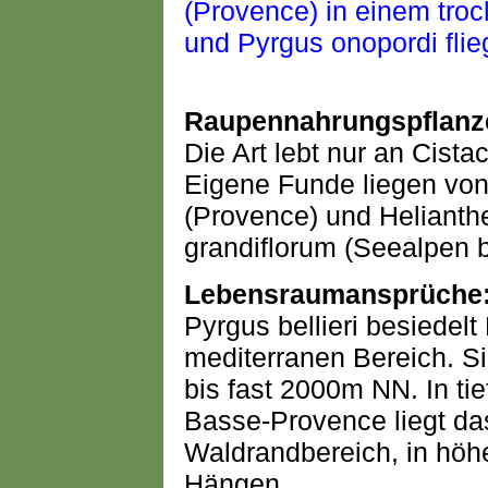
Raupennahrungspflanz
Die Art lebt nur an Cist
Eigene Funde liegen vo
(Provence) und Helian
grandiflorum (Seealpen b
Lebensraumansprüche
Pyrgus bellieri besiede
mediterranen Bereich. Si
bis fast 2000m NN. In ti
Basse-Provence liegt das 
Waldrandbereich, in hö
Hängen.