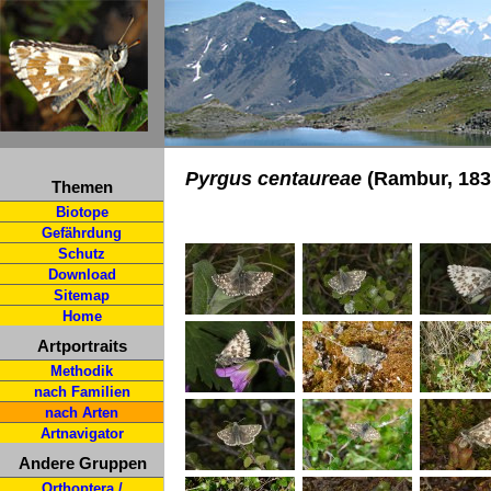
Pyrgus centaureae
(Rambur, 183
Themen
Biotope
Gefährdung
Schutz
Download
Sitemap
Home
Artportraits
Methodik
nach Familien
nach Arten
Artnavigator
Andere Gruppen
Orthoptera /