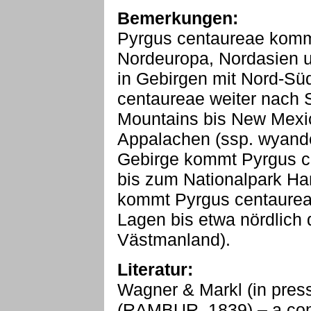
Bemerkungen:
Pyrgus centaureae kommt
Nordeuropa, Nordasien u
in Gebirgen mit Nord-Sü
centaureae weiter nach 
Mountains bis New Mexic
Appalachen (ssp. wyando
Gebirge kommt Pyrgus c
bis zum Nationalpark Ha
kommt Pyrgus centaureae
Lagen bis etwa nördlich 
Västmanland).
Literatur:
Wagner & Markl (in pres
(RAMBUR, 1839) – a contr