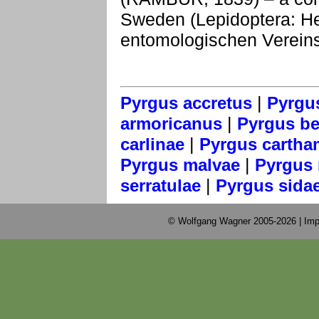
Sweden (Lepidoptera: He
entomologischen Vereins
|
Pyrgus accretus
Pyrgu
|
armoricanus
Pyrgus bel
|
carlinae
Pyrgus cartha
|
Pyrgus malvae
Pyrgus 
|
serratulae
Pyrgus sida
© Wolfgang Wagner 2005-2026 |
Imp