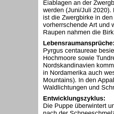
Eiablagen an der Zwergb
werden (Juni/Juli 2020).
ist die Zwergbirke in de
vorherrschende Art und w
Raupen nahmen die Birk
Lebensraumansprüche
Pyrgus centaureae besie
Hochmoore sowie Tundre
Nordskandinavien kommt
in Nordamerika auch wes
Mountains). In den Appa
Waldlichtungen und Schn
Entwicklungszyklus:
Die Puppe überwintert und
nach der Schneeschmelze