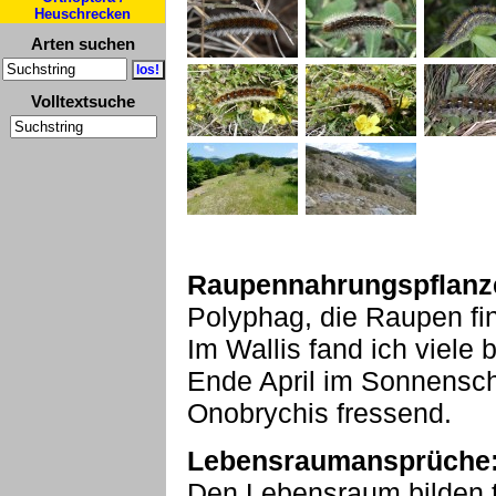
Heuschrecken
Arten suchen
Volltextsuche
Raupennahrungspflanz
Polyphag, die Raupen fi
Im Wallis fand ich viel
Ende April im Sonnensche
Onobrychis fressend.
Lebensraumansprüche
Den Lebensraum bilden t