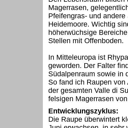
Magerrasen, gelegentlic
Pfeifengras- und andere
Heidemoore. Wichtig sind
höherwüchsige Bereiche,
Stellen mit Offenboden.
In Mitteleuropa ist Rhypa
geworden. Der Falter fin
Südalpenraum sowie in d
So fand ich Raupen von A
der gesamten Valle di Sus
felsigen Magerrasen vo
Entwicklungszyklus:
Die Raupe überwintert k
Juni erwachsen, in seh