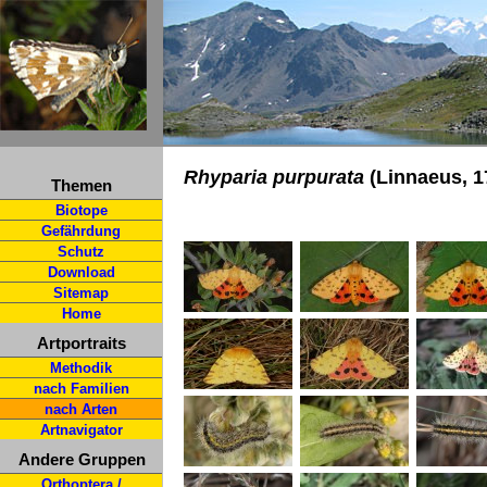
Rhyparia purpurata
(Linnaeus, 1
Themen
Biotope
Gefährdung
Schutz
Download
Sitemap
Home
Artportraits
Methodik
nach Familien
nach Arten
Artnavigator
Andere Gruppen
Orthoptera /