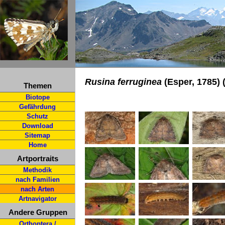
Rusina ferruginea
(Esper, 1785) 
Themen
Biotope
Gefährdung
Schutz
Download
Sitemap
Home
Artportraits
Methodik
nach Familien
nach Arten
Artnavigator
Andere Gruppen
Orthoptera /