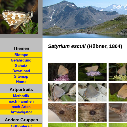
Satyrium esculi
(Hübner, 1804)
Themen
Biotope
Gefährdung
Schutz
Download
Sitemap
Home
Artportraits
Methodik
nach Familien
nach Arten
Artnavigator
Andere Gruppen
Orthoptera /