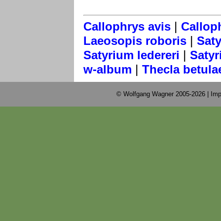
|
Callophrys avis
Callop
|
Laeosopis roboris
Saty
|
Satyrium ledereri
Satyr
|
w-album
Thecla betula
© Wolfgang Wagner 2005-2026 |
Imp